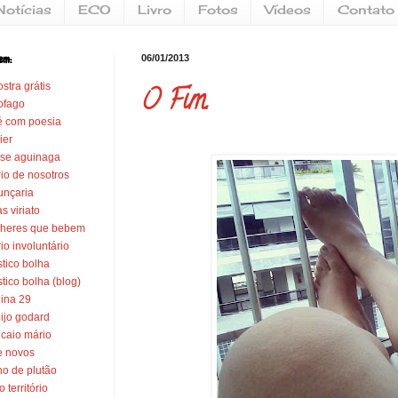
Notícias
ECO
Livro
Fotos
Vídeos
Contato
em:
06/01/2013
stra grátis
O Fim.
ofago
é com poesia
ier
se aguinaga
rio de nosotros
unçaria
s viriato
heres que bebem
rio involuntário
stico bolha
stico bolha (blog)
ina 29
ijo godard
 caio mário
e novos
no de plutão
o território