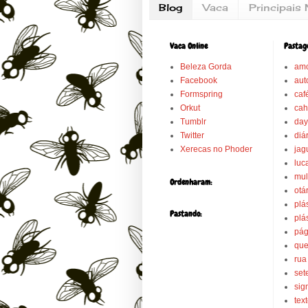
Blog
Vaca
Principais 
Vaca Online
Pastag
Beleza Gorda
amo
Facebook
aut
Formspring
caf
Orkut
cah
Tumblr
day
Twitter
diá
Xerecas no Phoder
jag
luca
mul
Ordenharam:
otá
plá
Pastando:
plá
pág
que
rua
set
sig
text