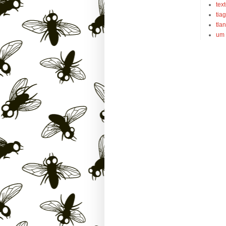
text
tiag
tla
um 