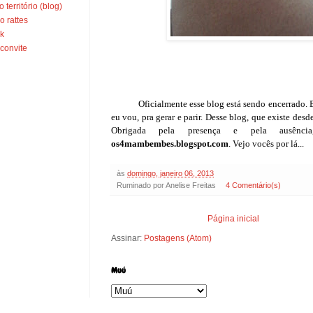
o território (blog)
o rattes
nk
convite
Oficialmente esse blog está sendo encerrado. Ele
eu vou, pra gerar e parir. Desse blog, que existe de
Obrigada pela presença e pela ausên
os4mambembes.blogspot.com
. Vejo vocês por lá...
às
domingo, janeiro 06, 2013
Ruminado por
Anelise Freitas
4 Comentário(s)
Página inicial
Assinar:
Postagens (Atom)
Muú