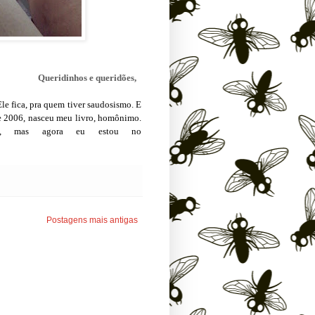
Queridinhos e queridões,
 fica, pra quem tiver saudosismo. E
sde 2006, nasceu meu livro, homônimo.
cia, mas agora eu estou no
Postagens mais antigas